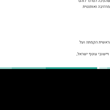
שהפכה לטרנד לוהט
מרהיבה ואותנטית
 ברזל יש באינג'רה?)
עם מזכרת אישית לכל
מראשית הקמתה ועל
יישובי עוטף ישראל,
קר בגן הזיכרון