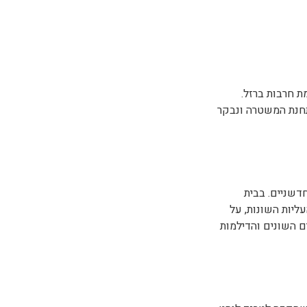
יר ומגיניה.
visits@
תחנת המשטרה ונבקר
צפיתניות סמוך
חניון רעים ונסיים
דשניים. בבית
ליות השונות, על
ים השונים והדילמות
רחת ומשגשגת.
visits@