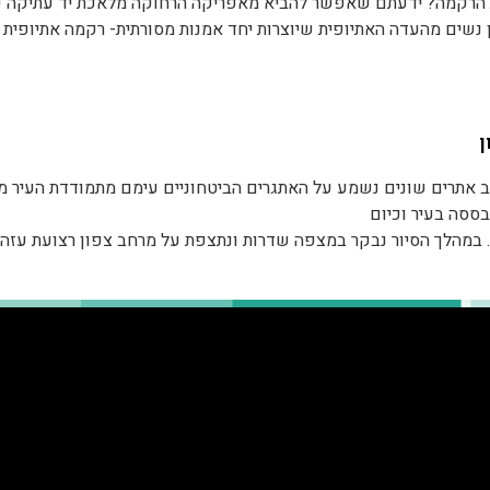
 הרקמה? ידעתם שאפשר להביא מאפריקה הרחוקה מלאכת יד עתיקה 
ן נשים מהעדה האתיופית שיוצרות יחד אמנות מסורתית- רקמה אתיופית 
יכם בטקס בונה (קפה אתיופי), מאכלים אתיופים אותנטיים (ידעתם כמה
יספרו את הסיפור המיוחד. בסדנא נתנסה בעבודת רקמה מדהימה ונצא 
ן
וצות- טל'
ב אתרים שונים נשמע על האתגרים הביטחוניים עימם מתמודדת העיר 
ססה בעיר וכיום
במהלך הסיור נבקר במצפה שדרות ונתצפת על מרחב צפון רצועת עזה ו
בשדרות המתחדשת והמתפתחת בה התושבים בוחרים יום יום בחיים וכן נב
קום בו עמדה תחנת המשטרה.
 לשלב גם ביקור בגן המשאלות, פארק המוזיקה ובמרכז העיר
מותאם לקבוצה ליום שלם או ליום משולב בשדרות ועוטף עזה.