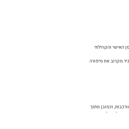
ן האישי והקהילתי
כיר מקרוב את סיפורה
ות המהוות פסיפס
רכבות, וכמובן מתוך
ה אליה, נלמד מה
יים גם לחיי