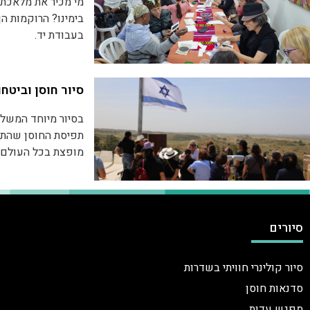
מי מכיר את מלאכת
בימינו? הרוקמות ה
בעבודת יד.
בסדנא יקבלו את פנ
וכן נשים נפלאות ש
אחד.
סיור חוסן וביטחו
* בהזמנה מראש לקב
בסיור מיוחד המשל
תפיסת החוסן שהתב
מופצת בכל העולם. 
נמשיך לסיור רכוב 
והגבורה הניצב במ
בתיאום מראש, ניתן
סיורים
*ניתן לבנות סיור 
סיור קולינרי חוויתי בשדרות
סדנאות חוסן
מפגש עדות