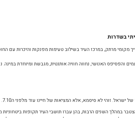
ויתי בשדרות
יך מקומי מרתק, במרכז העיר בשילוב טעימות מפנקות והיכרות עם החוס
מים והפסיפס האנושי, נחווה חוויה אותנטית, מגבשת ומיוחדת במינה. נ
תמודדת עם איום הטרור ואת המאפיינים המקומיים. נהנה משפע טעימ
אה.
ל ישראל. זוהי לא סיסמא, אלא המציאות של חיינו עוד מלפני ה7.10.
ים
טבר במהלך השנים הרבות, בהן עברו תושבי העיר תקופות ביטחוניות מו
 עיר שלמה שפונתה בהוראת מדינה למשך תקופה ארוכה וחרף הכל- חזר
ושביה ומייצר את חיבורם המשמעותי אליה, ונבין כיצד כלים אלה רלוונט