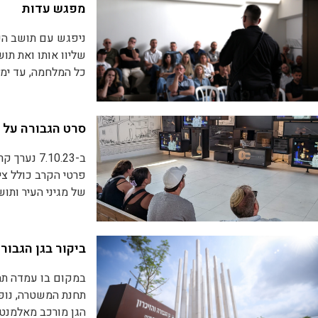
מפגש עדות
אפשרות ל
שיחה פתו
או ל
סדנה מעשית, ב
האישיים - כשעתיי
כל המלחמה, עד ימי
תושבי העיר.
בין אנשי העד
סרט הגבורה על
המפגשים מתו
ב-7.10.23
פרטי הקרב כולל צי
של מגיני העיר ותוש
הסרט מכיל תיאורים
ביקור בגן הגבורה
תחנת המשטרה, נופלי
הגן מורכב מאלמנטי