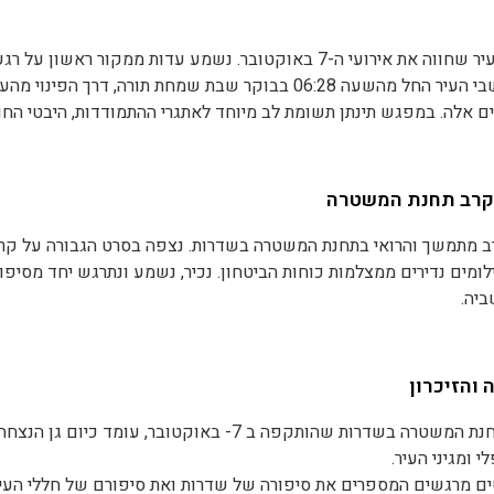
חה בה נכיר את עולמות החוסן, נדבר על קווים מנחים להעלאת חוסן א
ניפגש עם תושב העיר שחווה את אירועי ה-7 באוקטובר. נשמע עדות ממקור ר
ה נלמד כלים פרקטיים בתחומי החוסן כך שיוכלו לשמש אותנו במצבים
שליוו אותו ואת תושבי העיר החל מהשעה 06:28 בבוקר שבת שמחת תורה, ד
ם
ם אלה. במפגש תינתן תשומת לב מיוחד לאתגרי ההתמודדות, היבטי החוסן
ות- שוטרים, אנשי כוחות הביטחון וההצלה ותושבים.
 קרב תחנת המשטרה
אמים מראש לפי זמינות אנשי העדות וצרכי הקבוצה.
 נערך קרב מתמשך והרואי בתחנת המשטרה בשדרות. נצפה בסרט הגבורה על ק
לומים נדירים ממצלמות כוחות הביטחון. נכיר, נשמע ונתרגש יחד מסיפ
ביה.
 ועדויות קשים לצפייה והוא מיועד למבוגרים בלבד.
 והזיכרון
במקום בו עמדה תחנת המשטרה בשדרות שהותקפה ב 7- באוקטובר, 
 ומגיני העיר.
ם מרגשים המספרים את סיפורה של שדרות ואת סיפורם של חללי העיר