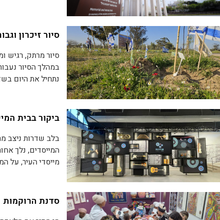
הביטחון שנפלו בה
בביקור נכיר את פרט
סיור זיכרון וגב
סיור מרתק, רגיש ו
ליצירת קשר התקשרו או שלחו וואטס
במהלך הסיור נעבור בין אתר
נתחיל את היום בשד
בגן הגבורה והזיכר
לקיבוץ נחל עוז, נצ
בטקס מרגש ומחזק
ביקור בבית המיי
.הסיורים מועברים 
בלב שדרות ניצב מר
המייסדים, נלך אחו
כ- 4 שעותה
מייסדי העיר, על המ
עמן התמודדו התושב
כשעה ורבע
סדנת הרוקמות
ליצירת קשר התקשרו או שלחו וואטס