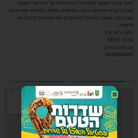
ביטוי ציבורי ממשי. החוויה ב"בית המייסדים" מדגישה יוזמות
שנהגו, נבראו ומומשו בעיר, בתחומים שונים, ובמיוחד את האופן
שבו הפכו תושבי שדרות לדורותיהם את האתגרים להזדמנות
וליצירה.
פתוח בימי א'-ה'
08:30-16:00
ובהזמנה מראש
0549444405