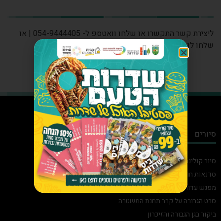
ליצירת קשר התקשרו או שלחו וואטספ ל- 054-9444405 | או
שלחו לנו מייל ל-
visits@klsd.co.il
סיורים
סיור קולינרי חוויתי בשדרות
סדנאות חוסן
מפגש עדות
סרט הגבורה על קרב תחנת המשטרה
ביקור בגן הגבורה והזיכרון